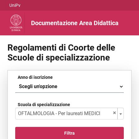
UniPv
Vai al contenuto
Documentazione Area Didattica
Regolamenti di Coorte delle
Documentazione area di
Scuole di specializzazione
Filtro di ricerca dei documenti
Anno di iscrizione
Scuola di specializzazione
×
OFTALMOLOGIA - Per laureati MEDICI
Filtra