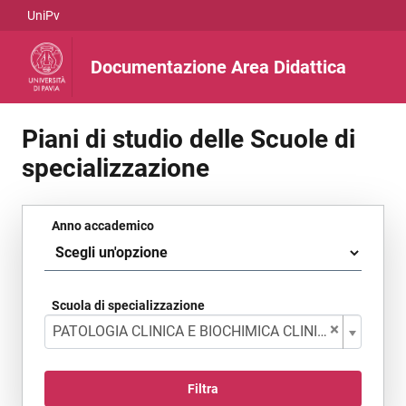
UniPv
Vai al contenuto
Documentazione Area Didattica
Piani di studio delle Scuole di
Documentazione area di
specializzazione
Filtro di ricerca dei documenti
Anno accademico
Scuola di specializzazione
×
PATOLOGIA CLINICA E BIOCHIMICA CLINICA - Per laureati MEDICI
Filtra